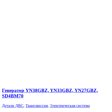
Генератор YN38GBZ, YN33GBZ, YN27GBZ,
SD4BM70
Детали ДВС
,
Трансмиссия
,
Электрическая система