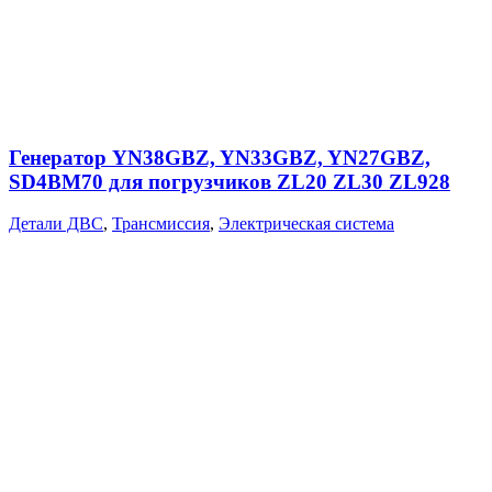
Генератор YN38GBZ, YN33GBZ, YN27GBZ,
SD4BM70 для погрузчиков ZL20 ZL30 ZL928
Детали ДВС
,
Трансмиссия
,
Электрическая система