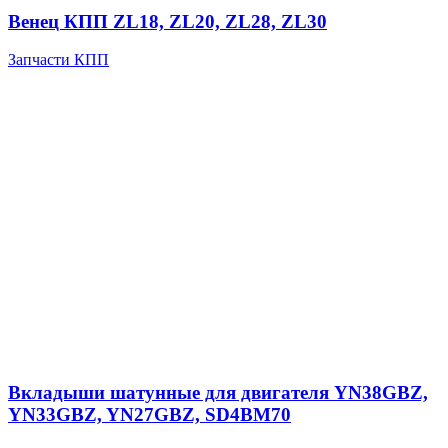
Венец КПП ZL18, ZL20, ZL28, ZL30
Запчасти КПП
Вкладыши шатунные для двигателя YN38GBZ,
YN33GBZ, YN27GBZ, SD4BM70