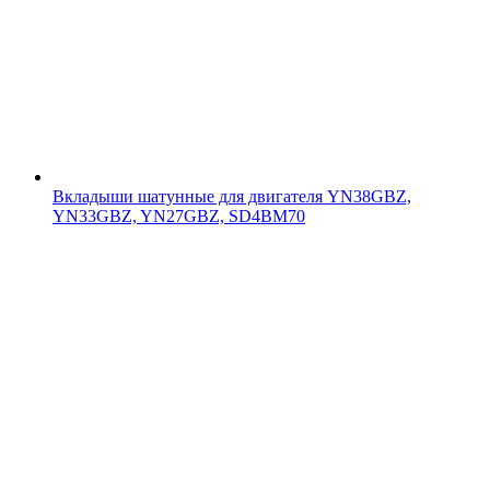
Вкладыши шатунные для двигателя YN38GBZ,
YN33GBZ, YN27GBZ, SD4BM70