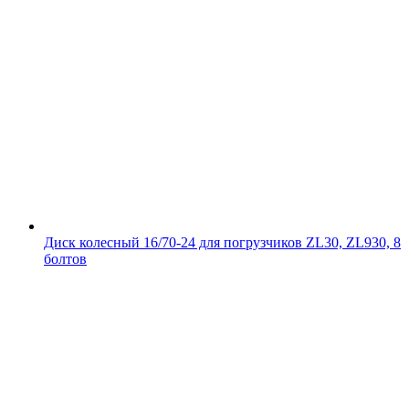
Диск колесный 16/70-24 для погрузчиков ZL30, ZL930, 8
болтов