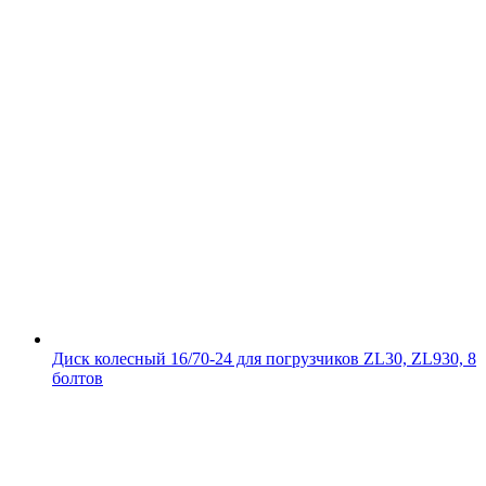
Диск колесный 16/70-24 для погрузчиков ZL30, ZL930, 8
болтов