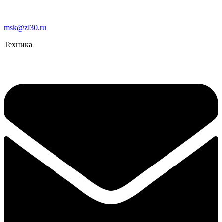
msk@zl30.ru
Техника